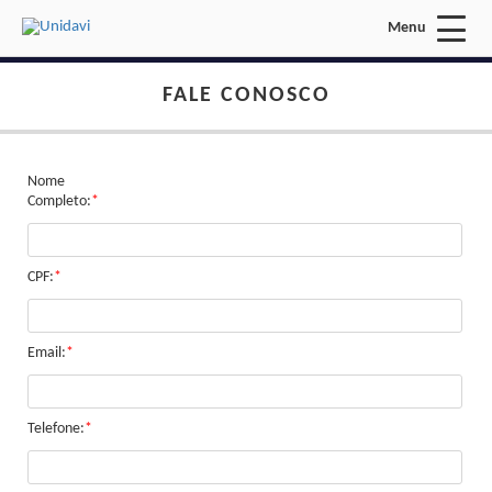
Menu
Acessar Área do Candidato:
FALE CONOSCO
Nome
Completo:
*
ENTRAR
CPF:
*
Esqueci a minha senha
Email:
*
INÍCIO
FALE CONOSCO
Telefone:
*
Busca: